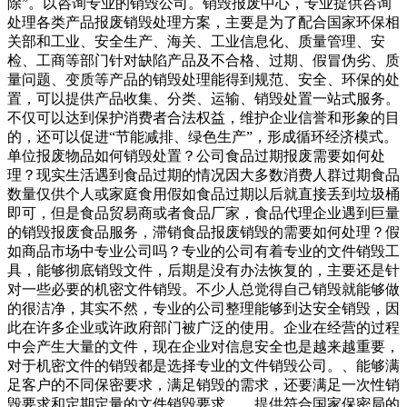
除”。以咨询专业的销毁公司。销毁报废中心，专业提供咨询
处理各类产品报废销毁处理方案，主要是为了配合国家环保相
关部和工业、安全生产、海关、工业信息化、质量管理、安
检、工商等部门针对缺陷产品及不合格、过期、假冒伪劣、质
量问题、变质等产品的销毁处理能得到规范、安全、环保的处
置，可以提供产品收集、分类、运输、销毁处置一站式服务。
不仅可以达到保护消费者合法权益，维护企业信誉和形象的目
的，还可以促进“节能减排、绿色生产”，形成循环经济模式。
单位报废物品如何销毁处置？公司食品过期报废需要如何处
理？现实生活遇到食品过期的情况因大多数消费人群过期食品
数量仅供个人或家庭食用假如食品过期以后就直接丢到垃圾桶
即可，但是食品贸易商或者食品厂家，食品代理企业遇到巨量
的销毁报废食品服务，滞销食品报废销毁的需要如何处理？假
如商品市场中专业公司吗？专业的公司有着专业的文件销毁工
具，能够彻底销毁文件，后期是没有办法恢复的，主要还是针
对一些必要的机密文件销毁。不少人总觉得自己销毁就能够做
的很洁净，其实不然，专业的公司整理能够到达安全销毁，因
此在许多企业或许政府部门被广泛的使用。企业在经营的过程
中会产生大量的文件，现在企业对信息安全也是越来越重要，
对于机密文件的销毁都是选择专业的文件销毁公司。、能够满
足客户的不同保密要求，满足销毁的需求，还要满足一次性销
毁要求和定期定量的文件销毁要求。、提供符合国家保密局的