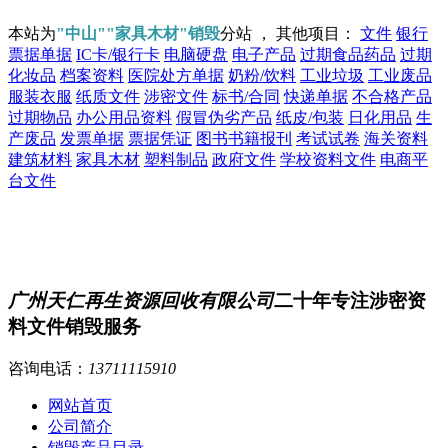
本站为
"中山""家具木材"销毁
分站 ， 其他项目：
文件
银行
票据单据
IC卡/银行卡
电脑硬盘
电子产品
过期食品药品
过期
化妆品
档案资料
医院处方单据
奶粉/饮料
工业垃圾
工业废品
服装衣服
纸质文件
涉密文件
标书/合同
快递单据
不合格产品
过期物品
办公用品资料
假冒伪劣产品
纸皮/包装
日化用品
生
产废品
发票单据
票据凭证
图书书籍报刊
考试试卷
海关资料
建筑材料
家具木材
塑料制品
政府文件
学校资料文件
电商平
台文件
广州天仁再生资源回收有限公司
二十年专注涉密资
料文件销毁服务
咨询电话：
13711115910
网站首页
公司简介
销毁产品目录