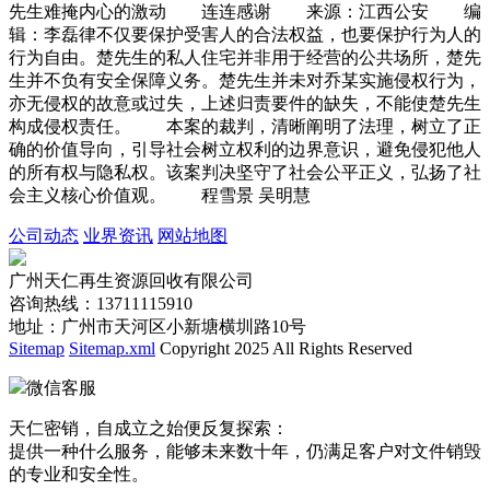
先生难掩内心的激动 连连感谢 来源：江西公安 编
辑：李磊律不仅要保护受害人的合法权益，也要保护行为人的
行为自由。楚先生的私人住宅并非用于经营的公共场所，楚先
生并不负有安全保障义务。楚先生并未对乔某实施侵权行为，
亦无侵权的故意或过失，上述归责要件的缺失，不能使楚先生
构成侵权责任。 本案的裁判，清晰阐明了法理，树立了正
确的价值导向，引导社会树立权利的边界意识，避免侵犯他人
的所有权与隐私权。该案判决坚守了社会公平正义，弘扬了社
会主义核心价值观。 程雪景 吴明慧
公司动态
业界资讯
网站地图
广州天仁再生资源回收有限公司
咨询热线：13711115910
地址：广州市天河区小新塘横圳路10号
Sitemap
Sitemap.xml
Copyright 2025 All Rights Reserved
微信客服
天仁密销，自成立之始便反复探索：
提供一种什么服务，能够未来数十年，仍满足客户对文件销毁
的专业和安全性。