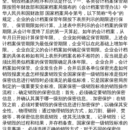
全。销毁档案的程序和办法是什么？一、各类会计档案保管期
限按照年财政部和国家档案局颁布的《会计档案管理办法》中
华人民共和国财政部 国家档案局令第号，以下简称“号令”的
规定，企业的会计档案保管年限按下表所列示的期限进行保
管。、保管期限如何计算。上述表中所列示的会计档案的保管
期限,从会计年度终了后的第一天算起。如年的会计档案，从
年月日开始计算保管年限。、企业如何确定保管期限。上述会
计档案保管期限为最低保管期限，企业可以在此基础上增加年
限。、企业自定义的会计档案如何确定保管期限。企业会计档
案的具体名称如有同上表所列档案名称不相符的，应当就是必
须比照类似档案的保管期限确定具体年限。、企业合并，会计
档案如何保管。企业发生合并，合并后原各单位保密光盘如何
销毁报废光盘怎样报废销毁安全国家保密一级销毁标准是指对
保密信息进行销毁时必须满足的最低标准，它是国家保密局所
制定的一项重要安全标准。国家保密一级销毁标准的销毁操作
流程：. 确定销毁的保密信息：首先，必须确定要销毁的保密
信息，并确认其属于哪一级别的保密信息。. 加密保护：在销
毁之前，必须对要销毁的保密信息进行加密保护，以确保其安
全性。. 物理销毁：通过物理销毁的方式，如刀割、砸碎、焚
烧等，将保密信息彻底销毁，使其无法恢复。. 记录销毁：记
录销毁的过程和结果，并存档备查。国家保密一级销毁标准的
注意事项：. 必须选择正确的销毁方式：对于不同的保密信