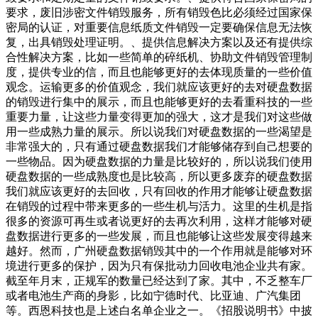
要求，废旧涉密文件销毁服务，所有销毁色比必须经过国家保
密局的认证，对重要信息纸质文件销毁一定要确保信息无法恢
复，出具销毁处理证明。、提供信息解决方案以及还有提供综
合性解决方案，比如一些简单的碎纸机、协助文件销毁管理制
度，提供专业的信，而且也能够更好的去体现质量的一些价值
观念。运输更多的价值观念，我们就应该更好的去对硬盘数据
的销毁进行集中的展示，而且也能够更好的去看重科技的一些
重要力量，让这些力量变得更加的强大，这才是我们对这些做
用一些成熟力量的展示。所以说我们对硬盘数据的一些渴望是
非常强大的，只有通过硬盘数据我们才能够储存到自己想要的
一些物品。因为硬盘数据的力量是比较好的，所以说我们使用
硬盘数据的一些成熟度也是比较高，所以更多废弃的硬盘数据
我们就应该更好的去回收，只有回收的作用才能够让硬盘数据
在销毁的过程中带来更多的一些生机与活力。这里的生机是指
很多的资源可再生或者说更好的去再次利用，这样才能够对硬
盘数据进行更多的一些发展，而且也能够让这些发展变得越来
越好。然而，广州硬盘数据销毁其中的一个作用就是能够对环
境进行更多的保护，因为只有保批动力回收电池企业共有家。
截至年月末，正规军的数量已经达到了家。其中，不乏整车厂
或者电池生产商的身影，比如宁德时代、比亚迪、广汽集团
等。西恩科技也是上述白名单企业之一。《招股说明书》中披