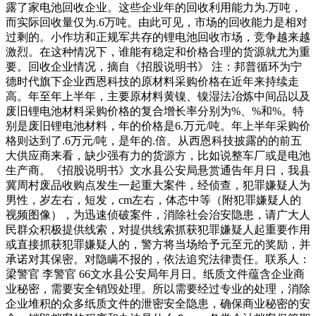
露了家电池回收企业。这些企业年的回收利用能力为.万吨，
而实际回收量仅为.6万吨。由此可见，市场的回收能力是相对
过剩的。小作坊和正规军共存的锂电池回收市场，竞争越来越
激烈。在这种情况下，谁能有稳定和价格合理的货源就尤为重
要。回收企业情况，摘自《招股说明书》 注：邦普循环为宁
德时代旗下企业西恩科技的原材料采购价格在近年来持续走
高。年至年上半年，主要原材料黄镍、镍湿法冶炼中间品以及
废旧锂电池材料采购价格的复合增长率分别为%、%和%。特
别是废旧锂电池材料，年的价格是6.万元/吨。年上半年采购价
格则达到了.6万元/吨，是年的.倍。从西恩科技披露的的前五
大供应商来看，缺少强有力的货源方，比如说整车厂或是电池
生产商。《招股说明书》文水县公安局悬赏通告年月日，我县
冀周村废品收购点发生一起重大案件，经侦查，犯罪嫌疑人为
男性，岁左右，短发，cm左右，体态中等（附犯罪嫌疑人的
视频图像），为迅速侦破案件，消除社会治安隐患，请广大人
民群众积极提供线索，对提供线索抓获犯罪嫌疑人起重要作用
或直接抓获犯罪嫌疑人的，警方将当场给予元至元的奖励，并
承诺对其保密。对隐瞒不报的，依法追究法律责任。联系人：
梁警官 李警官 66文水县公安局年月日。纸质文件蕴含企业商
业秘密，需要安全销毁处理。所以需要经过专业的处理，消除
企业堆积的众多纸质文件的泄密安全隐患，确保商业秘密的安