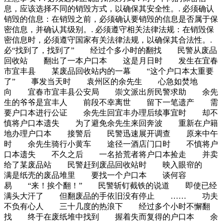
息，应该选择不同的销毁方式，以确保其安全性。. 必须确认
销毁的信息：在销毁之前，必须确认要销毁的信息是否属于保
密信息，并确认其级别。. 必须遵守相关法律法规：在销毁保
密信息时，必须遵守国家有关法律法规，以确保其合法性。.
必“找到了，找到了” 经过个多小时的翻找 民警从废品
回收站 翻出了一本户口本 这是月日时 发生在宜春
市宜丰县 某废品回收站内的一幕 “这个户口本太重要
了” 事发当天时 袁州区的余先生 心急如焚地
向 宜春市宜丰县公安局 崇文派出所民警求助 余先
生的爷爷是宜丰人 前段不幸离世 留下一笔遗产 需
要户口本进行公证 余先生回宜丰办理后续事宜时 却不
慎将户口本遗失 为了避免余先生来回奔波 重新在户籍
地办理户口本 接警后 民警迅速展开调查 原来中午
时 余先生骑行小黄车 途径一酒店门口时 不慎将户
口本遗失 不久之后 一名拾荒者将户口本捡走 并卖
给了某废品站 民警赶到废品回收站时 映入眼帘的
满是纸壳的废品堆里 要找一个户口本 谈何容
易 “来！挨个翻！” 民警斩钉截铁的说道 即使已经
满头大汗了 但翻废品的手依旧没有停止 …… 功夫
不负有心人 三十几度的热浪下 经过多个小时不懈翻
找 终于在废纸堆中找到 握着失而复得的户口本 余