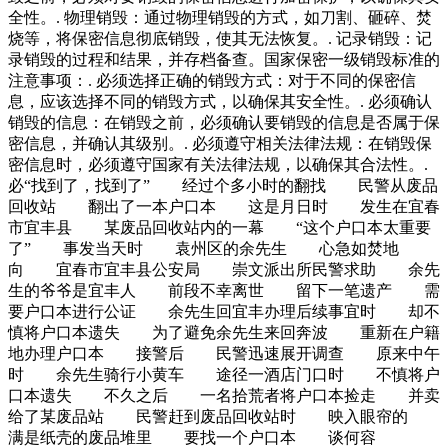
全性。. 物理销毁：通过物理销毁的方式，如刀割、砸碎、焚
烧等，将保密信息彻底销毁，使其无法恢复。. 记录销毁：记
录销毁的过程和结果，并存档备查。国家保密一级销毁标准的
注意事项：. 必须选择正确的销毁方式：对于不同的保密信
息，应该选择不同的销毁方式，以确保其安全性。. 必须确认
销毁的信息：在销毁之前，必须确认要销毁的信息是否属于保
密信息，并确认其级别。. 必须遵守相关法律法规：在销毁保
密信息时，必须遵守国家有关法律法规，以确保其合法性。.
必“找到了，找到了” 经过个多小时的翻找 民警从废品
回收站 翻出了一本户口本 这是月日时 发生在宜春
市宜丰县 某废品回收站内的一幕 “这个户口本太重要
了” 事发当天时 袁州区的余先生 心急如焚地
向 宜春市宜丰县公安局 崇文派出所民警求助 余先
生的爷爷是宜丰人 前段不幸离世 留下一笔遗产 需
要户口本进行公证 余先生回宜丰办理后续事宜时 却不
慎将户口本遗失 为了避免余先生来回奔波 重新在户籍
地办理户口本 接警后 民警迅速展开调查 原来中午
时 余先生骑行小黄车 途径一酒店门口时 不慎将户
口本遗失 不久之后 一名拾荒者将户口本捡走 并卖
给了某废品站 民警赶到废品回收站时 映入眼帘的
满是纸壳的废品堆里 要找一个户口本 谈何容