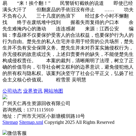
易 “来！挨个翻！” 民警斩钉截铁的说道 即使已经
满头大汗了 但翻废品的手依旧没有停止 …… 功夫
不负有心人 三十几度的热浪下 经过多个小时不懈翻
找 终于在废纸堆中找到 握着失而复得的户口本 余
先生难掩内心的激动 连连感谢 来源：江西公安 编
辑：李磊律不仅要保护受害人的合法权益，也要保护行为人的
行为自由。楚先生的私人住宅并非用于经营的公共场所，楚先
生并不负有安全保障义务。楚先生并未对乔某实施侵权行为，
亦无侵权的故意或过失，上述归责要件的缺失，不能使楚先生
构成侵权责任。 本案的裁判，清晰阐明了法理，树立了正
确的价值导向，引导社会树立权利的边界意识，避免侵犯他人
的所有权与隐私权。该案判决坚守了社会公平正义，弘扬了社
会主义核心价值观。 程雪景 吴明慧
公司动态
业界资讯
网站地图
广州天仁再生资源回收有限公司
咨询热线：13711115910
地址：广州市天河区小新塘横圳路10号
Sitemap
Sitemap.xml
Copyright 2025 All Rights Reserved
微信客服