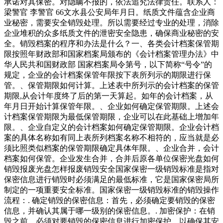
承诺对其保密。对隐瞒不报的，依法追究法律责任。联系人：
梁警官 李警官 66文水县公安局年月日。纸质文件蕴含企业商
业秘密，需要安全销毁处理。所以需要经过专业的处理，消除
企业堆积的众多纸质文件的泄密安全隐患，确保商业秘密的安
全。销毁档案的程序和办法是什么？一、各类会计档案保管期
限按照年财政部和国家档案局颁布的《会计档案管理办法》中
华人民共和国财政部 国家档案局令第号，以下简称“号令”的
规定，企业的会计档案保管年限按下表所列示的期限进行保
管。、保管期限如何计算。上述表中所列示的会计档案的保管
期限,从会计年度终了后的第一天算起。如年的会计档案，从
年月日开始计算保管年限。、企业如何确定保管期限。上述会
计档案保管期限为最低保管期限，企业可以在此基础上增加年
限。、企业自定义的会计档案如何确定保管期限。企业会计档
案的具体名称如有同上表所列档案名称不相符的，应当就是必
须比照类似档案的保管期限确定具体年限。、企业合并，会计
档案如何保管。企业发生合并，合并后原各单位保密光盘如何
销毁报废光盘怎样报废销毁安全国家保密一级销毁标准是指对
保密信息进行销毁时必须满足的最低标准，它是国家保密局所
制定的一项重要安全标准。国家保密一级销毁标准的销毁操作
流程：. 确定销毁的保密信息：首先，必须确定要销毁的保密
信息，并确认其属于哪一级别的保密信息。. 加密保护：在销
毁之前，必须对要销毁的保密信息进行加密保护，以确保其安