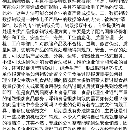
彻底清除数据，并且不需要特殊软件或技能。但是，物理销毁
可能会对环境造成负面影响，并且不能回收电子产品的资源。
此外，这种方法可能会对企业的资产造成损失。二、数据销毁
数据销毁是一种将电子产品中的数据除去的方法，被称为“清
除”。以咨询专业的销毁公司。销毁报废中心，专业提供咨询
处理各类产品报废销毁处理方案，主要是为了配合国家环保相
关部和工业、安全生产、海关、工业信息化、质量管理、安
检、工商等部门针对缺陷产品及不合格、过期、假冒伪劣、质
量问题、变质等产品的销毁处理能得到规范、安全、环保的处
置，可以提供产品收集、分类、运输、销毁处置一站式服务。
不仅可以达到保护消费者合法权益，维护企业信誉和形象的目
的，还可以促进“节能减排、绿色生产”，形成循环经济模式。
单位报废物品如何销毁处置？公司食品过期报废需要如何处
理？现实生活遇到食品过期的情况因大多数消费人群过期食品
数量仅供个人或家庭食用假如食品过期以后就直接丢到垃圾桶
即可，但是食品贸易商或者食品厂家，食品代理企业遇到巨量
的销毁报废食品服务，滞销食品报废销毁的需要如何处理？假
如商品市场中专业公司吗？专业的公司有着专业的文件销毁工
具，能够彻底销毁文件，后期是没有办法恢复的，主要还是针
对一些必要的机密文件销毁。不少人总觉得自己销毁就能够做
的很洁净，其实不然，专业的公司整理能够到达安全销毁，因
此在许多企业或许政府部门被广泛的使用。企业在经营的过程