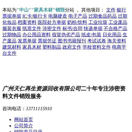
本站为
"中山""家具木材"销毁
分站 ， 其他项目：
文件
银行
票据单据
IC卡/银行卡
电脑硬盘
电子产品
过期食品药品
过期
化妆品
档案资料
医院处方单据
奶粉/饮料
工业垃圾
工业废品
服装衣服
纸质文件
涉密文件
标书/合同
快递单据
不合格产品
过期物品
办公用品资料
假冒伪劣产品
纸皮/包装
日化用品
生
产废品
发票单据
票据凭证
图书书籍报刊
考试试卷
海关资料
建筑材料
家具木材
塑料制品
政府文件
学校资料文件
电商平
台文件
广州天仁再生资源回收有限公司
二十年专注涉密资
料文件销毁服务
咨询电话：
13711115910
网站首页
公司简介
销毁产品目录