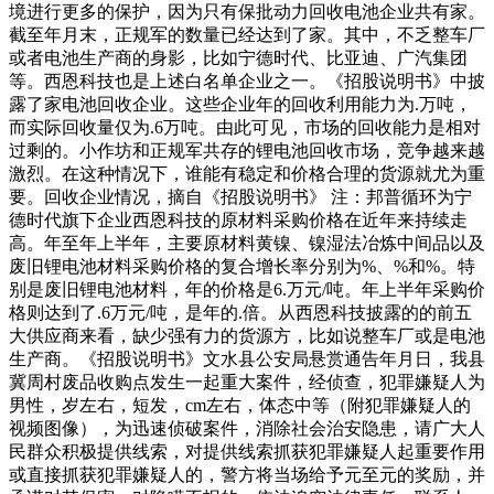
境进行更多的保护，因为只有保批动力回收电池企业共有家。
截至年月末，正规军的数量已经达到了家。其中，不乏整车厂
或者电池生产商的身影，比如宁德时代、比亚迪、广汽集团
等。西恩科技也是上述白名单企业之一。《招股说明书》中披
露了家电池回收企业。这些企业年的回收利用能力为.万吨，
而实际回收量仅为.6万吨。由此可见，市场的回收能力是相对
过剩的。小作坊和正规军共存的锂电池回收市场，竞争越来越
激烈。在这种情况下，谁能有稳定和价格合理的货源就尤为重
要。回收企业情况，摘自《招股说明书》 注：邦普循环为宁
德时代旗下企业西恩科技的原材料采购价格在近年来持续走
高。年至年上半年，主要原材料黄镍、镍湿法冶炼中间品以及
废旧锂电池材料采购价格的复合增长率分别为%、%和%。特
别是废旧锂电池材料，年的价格是6.万元/吨。年上半年采购价
格则达到了.6万元/吨，是年的.倍。从西恩科技披露的的前五
大供应商来看，缺少强有力的货源方，比如说整车厂或是电池
生产商。《招股说明书》文水县公安局悬赏通告年月日，我县
冀周村废品收购点发生一起重大案件，经侦查，犯罪嫌疑人为
男性，岁左右，短发，cm左右，体态中等（附犯罪嫌疑人的
视频图像），为迅速侦破案件，消除社会治安隐患，请广大人
民群众积极提供线索，对提供线索抓获犯罪嫌疑人起重要作用
或直接抓获犯罪嫌疑人的，警方将当场给予元至元的奖励，并